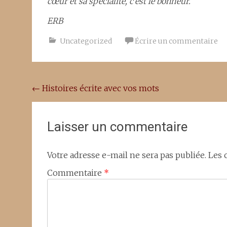
cœur et sa spécialité, c’est le bonheur.
ERB
Uncategorized
Écrire un commentaire
Navigation
←
Histoires écrite avec vos mots
de
l'article
Laisser un commentaire
Votre adresse e-mail ne sera pas publiée.
Les 
Commentaire
*