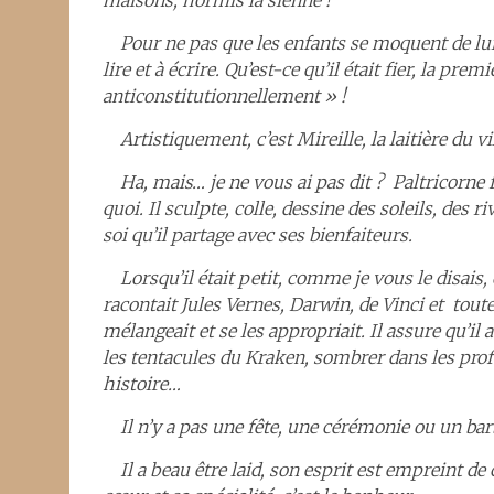
maisons, hormis la sienne !
Pour ne pas que les enfants se moquent de lui, 
lire et à écrire. Qu’est-ce qu’il était fier, la premi
anticonstitutionnellement » !
Artistiquement, c’est Mireille, la laitière du vi
Ha, mais… je ne vous ai pas dit ? Paltricorne f
quoi. Il sculpte, colle, dessine des soleils, des
soi qu’il partage avec ses bienfaiteurs.
Lorsqu’il était petit, comme je vous le disais, c
racontait Jules Vernes, Darwin, de Vinci et tout
mélangeait et se les appropriait. Il assure qu’il
les tentacules du Kraken, sombrer dans les pro
histoire…
Il n’y a pas une fête, une cérémonie ou un barb
Il a beau être laid, son esprit est empreint de co